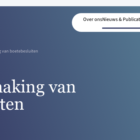
Over ons
Nieuws & Publicat
 van boetebesluiten
aking van
iten