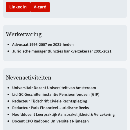
LinkedIn
V-card
Werkervaring
Advocaat 1996-2007 en 2021-heden
Juridische managentfuncties bankverzekeraar 2001-2021
Nevenactiviteiten
Universitair Docent Universiteit van Amsterdam
Lid GC Geschilleninstantie Pensioenfondsen (GIP)
Redacteur Tijdschrift Civiele Rechtspleging
Redacteur Paris Financieel-Juridische Reeks
Hoofddocent Leerpraktijk Aansprakelijkheid & Verzekering
Docent CPO Radboud Universiteit Nijmegen